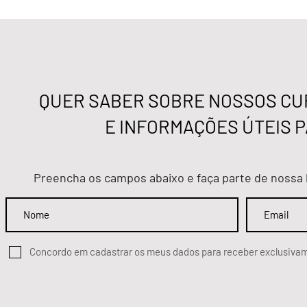
Aberto prazo para direito de
Aberto prazo
oposição ao pagamento da
oposição ao
Contribuição Assistencial
Contribuição
Convencional Patronal
Convenciona
QUER SABER SOBRE NOSSOS CUR
E INFORMAÇÕES ÚTEIS P
Preencha os campos abaixo e faça parte de nossa 
Concordo em cadastrar os meus dados para receber exclusiv